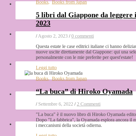
Books
,
Books from Japan
5 libri dal Giappone da leggere 
2023
/
Agosto 2, 2023
/
0 commenti
Questa estate le case editrici italiane ci hanno delizi
nuove uscite direttamente dal Giappone: qui una sel
personalmente con le mie preferite per quest'estate!
Leggi tutto
Books
,
Books from Japan
“La buca” di Hiroko Oyamada
/
Settembre 6, 2022
/
2 Commenti
"La buca" è il nuovo libro di Hiroko Oyamada edito
Dopo "La fabbrica", la Oyamada esplora ancora il 
i meccanismi della società odierna.
Leggi tutto