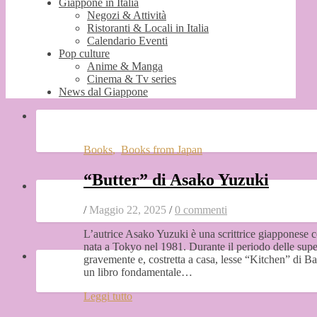
Giappone in Italia
Negozi & Attività
Ristoranti & Locali in Italia
Calendario Eventi
Pop culture
Anime & Manga
Cinema & Tv series
News dal Giappone
Books
,
Books from Japan
“Butter” di Asako Yuzuki
/
Maggio 22, 2025
/
0 commenti
L’autrice Asako Yuzuki è una scrittrice giapponese
nata a Tokyo nel 1981. Durante il periodo delle supe
gravemente e, costretta a casa, lesse “Kitchen” di 
un libro fondamentale…
Leggi tutto