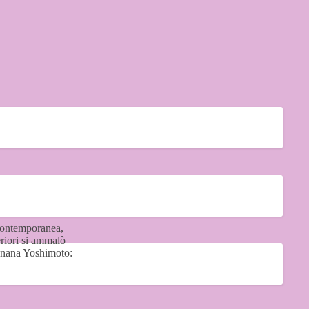
 contemporanea,
riori si ammalò
Banana Yoshimoto: