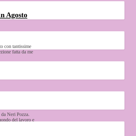
in Agosto
ato con tantissime
ezione fatta da me
 da Neri Pozza.
mondo del lavoro e