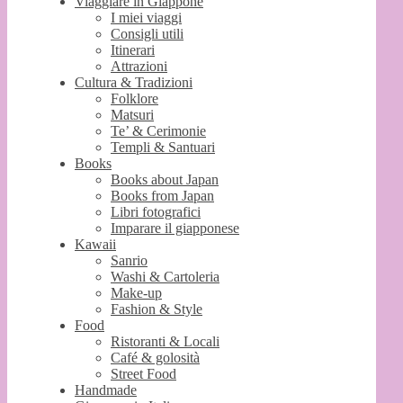
Viaggiare in Giappone
I miei viaggi
Consigli utili
Itinerari
Attrazioni
Cultura & Tradizioni
Folklore
Matsuri
Te’ & Cerimonie
Templi & Santuari
Books
Books about Japan
Books from Japan
Libri fotografici
Imparare il giapponese
Kawaii
Sanrio
Washi & Cartoleria
Make-up
Fashion & Style
Food
Ristoranti & Locali
Café & golosità
Street Food
Handmade