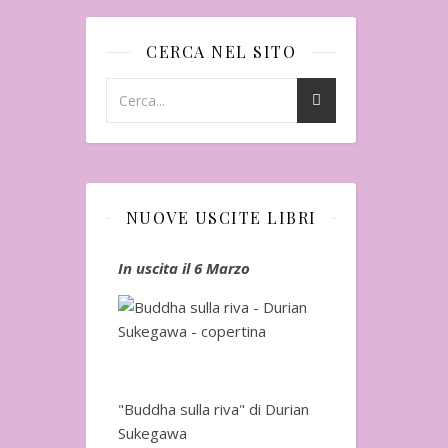
CERCA NEL SITO
NUOVE USCITE LIBRI
io
In uscita il 6 Marzo
In uscita a Fe
"Buddha sulla riva" di Durian
Sukegawa