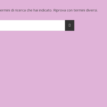
mini di ricerca che hai indicato. Riprova con termini diversi.
mbre
In uscita a Febbraio 2026
Uscito a Febbra
i Matsumoto