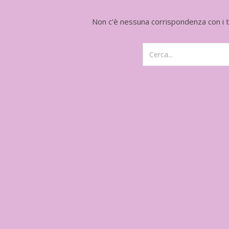
Non c’è nessuna corrispondenza con i ter
In uscita a Febbraio 2026
Uscito l'11 Nove
"Vangelo nero" d
Seicho