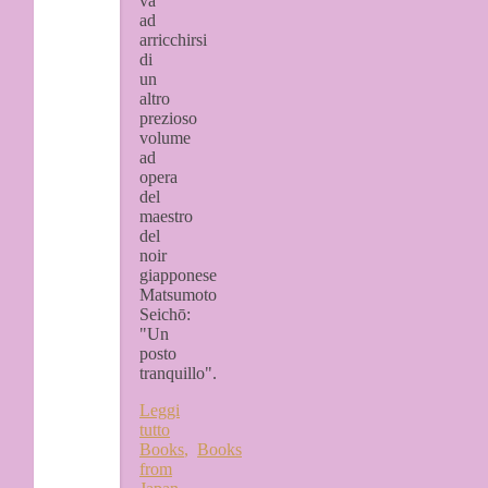
va
ad
arricchirsi
di
un
altro
prezioso
volume
ad
opera
del
maestro
del
noir
giapponese
Matsumoto
Seichō:
"Un
posto
tranquillo".
Leggi
tutto
Books
,
Books
from