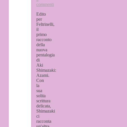
commenti
Edito
per
Feltrinelli,
il
primo
racconto
della
nuova
pentalogia
di
Aki
Shimazaki:
Azami.
Con
la
sua
solita
scrittura
delicata,
Shimazaki
ci
racconta
un'altra