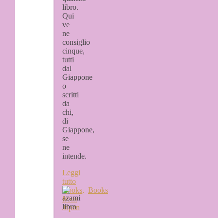
libro.
Qui
ve
ne
consiglio
cinque,
tutti
dal
Giappone
o
scritti
da
chi,
di
Giappone,
se
ne
intende.
Leggi
tutto
Books
,
Books
from
Japan