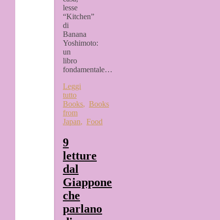
lesse
“Kitchen”
di
Banana
Yoshimoto:
un
libro
fondamentale…
Leggi
tutto
Books
,
Books
from
Japan
,
Food
9
letture
dal
Giappone
che
parlano