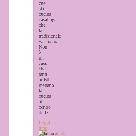
che
sia
cucina
casalinga
che
la
tradizionale
washoku.
Non
è
un
caso
che
tanti
artisti
mettano
la
cucina
al
centro
delle…
Leggi
tutto
Books
,
Books