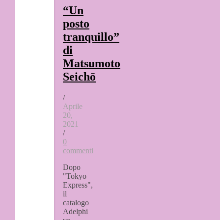
“Un
posto
tranquillo”
di
Matsumoto
Seichō
/
Aprile
20,
2021
/
0
commenti
Dopo
"Tokyo
Express",
il
catalogo
Adelphi