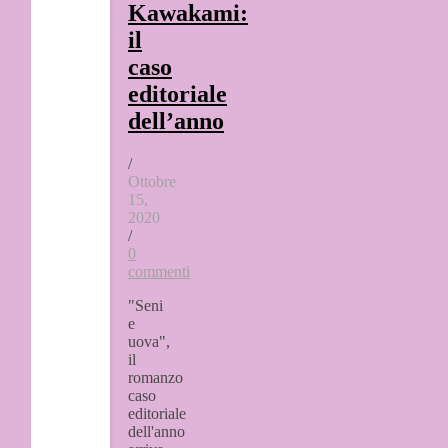
Kawakami:
il
caso
editoriale
dell’anno
/
Ottobre
15,
2020
/
0
commenti
"Seni
e
uova",
il
romanzo
caso
editoriale
dell'anno