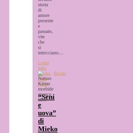
storia
di
amore
presente
e
passato,
vite
che
si
intrecciano…
Leggi
tutto
Books
,
Books
from
Japan
“Seni
e
uova”
di
Mieko