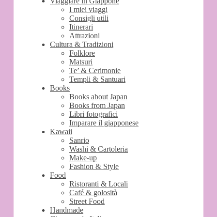
Viaggiare in Giappone
I miei viaggi
Consigli utili
Itinerari
Attrazioni
Cultura & Tradizioni
Folklore
Matsuri
Te’ & Cerimonie
Templi & Santuari
Books
Books about Japan
Books from Japan
Libri fotografici
Imparare il giapponese
Kawaii
Sanrio
Washi & Cartoleria
Make-up
Fashion & Style
Food
Ristoranti & Locali
Café & golosità
Street Food
Handmade