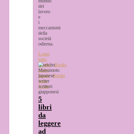
mondo
del
lavoro
e
i
meccanismi
della
società
odierna.
Leggi
tutto
Books
,
Books
about
Japan
,
Books
from
Japan
5
libri
da
leggere
ad