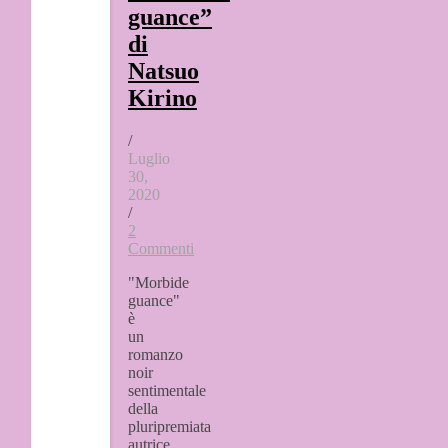
guance”
di
Natsuo
Kirino
/
Luglio
30,
2020
/
2
Commenti
"Morbide
guance"
è
un
romanzo
noir
sentimentale
della
pluripremiata
autrice