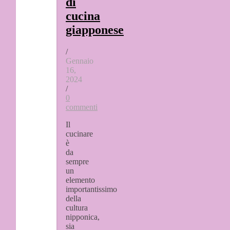
di
cucina
giapponese
/
Gennaio
16,
2024
/
0
commenti
Il
cucinare
è
da
sempre
un
elemento
importantissimo
della
cultura
nipponica,
sia