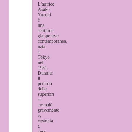
L’autrice
Asako
Yuzuki
è
una
scrittrice
giapponese
contemporanea,
nata
a
Tokyo
nel
1981.
Durante
il
periodo
delle
superiori
si
ammalò
gravemente
e,
costretta
a
casa,