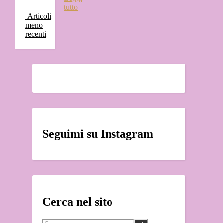
tutto
Articoli
meno
recenti
Seguimi su Instagram
Cerca nel sito