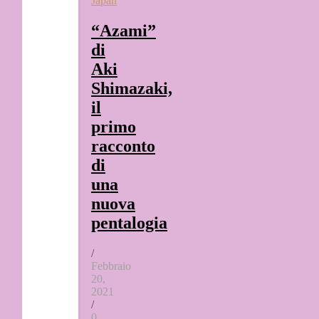
Japan
“Azami”
di
Aki
Shimazaki,
il
primo
racconto
di
una
nuova
pentalogia
/
Febbraio
20,
2021
/
0