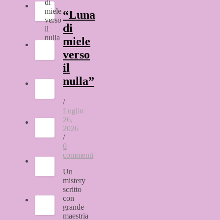
“Luna
di
miele
verso
il
nulla”
/
Luglio
26,
2026
/
0
commenti
Un
mistery
scritto
con
grande
maestria