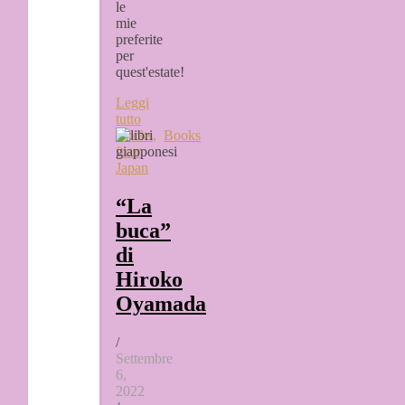
le
mie
preferite
per
quest'estate!
Leggi
tutto
Books
,
Books
from
Japan
“La
buca”
di
Hiroko
Oyamada
/
Settembre
6,
2022