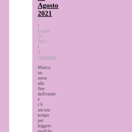
Agosto
2021
/
Luglio
29,
2021
/
0
commenti
Manca
un
mese
alla
fine
dell'estate
e
c'è
ancora
tempo
per
leggere
qualche