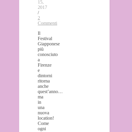
15,
2017
/
2
Commenti
Il
Festival
Giapponese
più
conosciuto
a
Firenze
e
dintorni
ritorna
anche
quest’anno…
ma
in
una
nuova
location!
Come
ogni