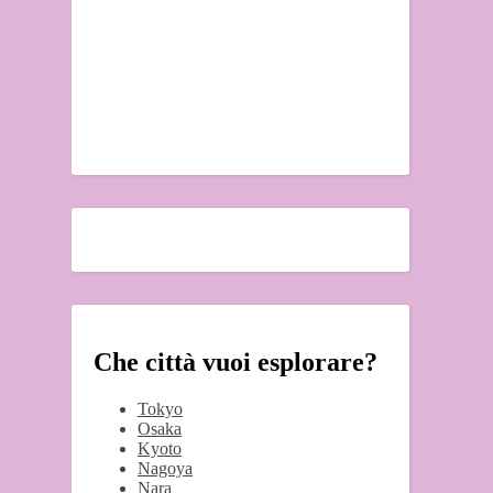
Che città vuoi esplorare?
Tokyo
Osaka
Kyoto
Nagoya
Nara