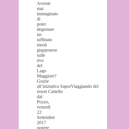
Avreste
mai
immaginato
di
poter
degustare
un
raffinato
menù
giapponese
sulle
rive
del
Lago
Maggiore?
Grazie
all’iniziativa SaporViaggiando del
resort Castello
dal
Pozzo,
venerdì
22
Settembre
2017
potrete