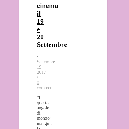
cinema
il
19
e
20
Settembre
/
Settembre
19,
2017
/
0
commenti
“In
questo
angolo
di
mondo”
inaugura
la