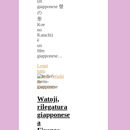
(in
giapponese 聲
の
形
Koe
no
Katachi)
è
un
film
giapponese…
Leggi
tutto
Eventi
,
Washi
&
Cartoleria
Watoji,
rilegatura
giapponese
a