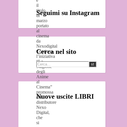
è
il
titolo
Seguimi su Instagram
di
marzo
portato
al
cinema
da
Nexodigital
Cerca nel sito
Continua
l’iniziativa
“La
Stagione
degli
Anime
al
Cinema”
promossa
Nuove uscite LIBRI
dal
distributore
Nexo
Digital,
che
si