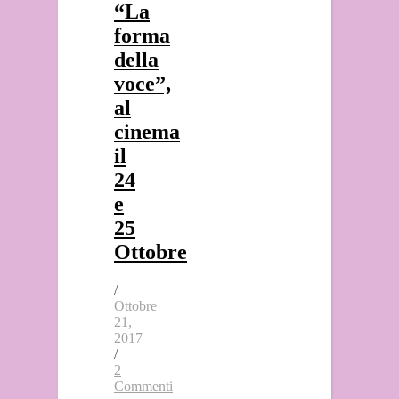
“La
forma
della
voce”,
al
cinema
il
24
e
25
Ottobre
/
Ottobre
21,
2017
/
2
Commenti