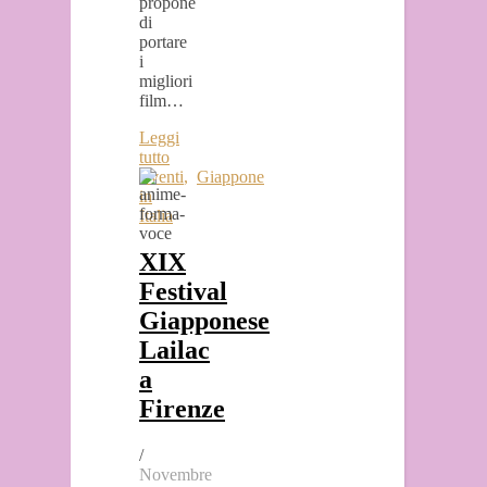
propone
di
portare
i
migliori
film…
Leggi
tutto
Eventi
,
Giappone
in
Italia
XIX
Festival
Giapponese
Lailac
a
Firenze
/
Novembre