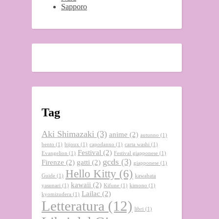
Sapporo
Tag
Aki Shimazaki
(3)
anime
(2)
autunno
(1)
bento
(1)
bijoux
(1)
capodanno
(1)
carta washi
(1)
Festival
(2)
Evangelion
(1)
Festival giapponese
(1)
gcds
(3)
Firenze
(2)
gatti
(2)
giapponese
(1)
Hello Kitty
(6)
Guide
(1)
kawabata
kawaii
(2)
yasunari
(1)
Kifune
(1)
kimono
(1)
Lailac
(2)
kyomizudera
(1)
Letteratura
(12)
libri
(1)