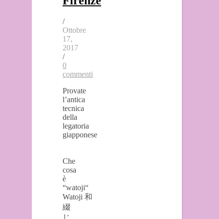
Firenze
/
Ottobre
17,
2017
/
0
commenti
Provate
l’antica
tecnica
della
legatoria
giapponese
Che
cosa
è
“watoji“
Watoji 和
綴
じ