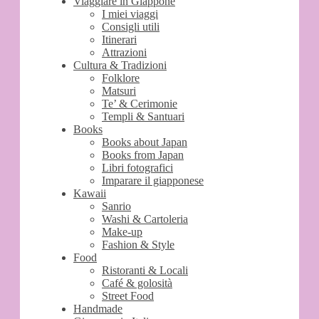
Viaggiare in Giappone
I miei viaggi
Consigli utili
Itinerari
Attrazioni
Cultura & Tradizioni
Folklore
Matsuri
Te’ & Cerimonie
Templi & Santuari
Books
Books about Japan
Books from Japan
Libri fotografici
Imparare il giapponese
Kawaii
Sanrio
Washi & Cartoleria
Make-up
Fashion & Style
Food
Ristoranti & Locali
Café & golosità
Street Food
Handmade