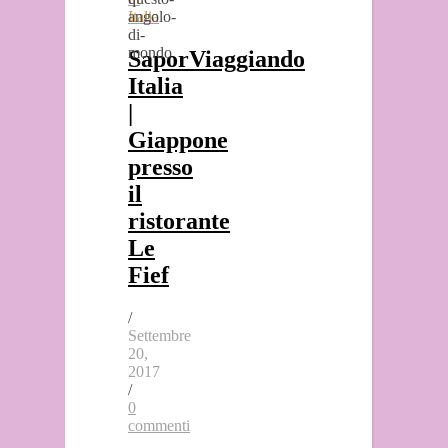
Italia
SaporViaggiando
Italia
|
Giappone
presso
il
ristorante
Le
Fief
/
Settembre
20,
2017
/
0
commenti