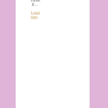
Dynit.
Il…
Leggi
tutto