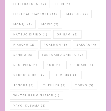
LETTERATURA
(12)
LIBRI
(1)
LIBRI DAL GIAPPONE
(11)
MAKE-UP
(2)
MOMIJI
(1)
MOVIE
(2)
NATSUO KIRINO
(1)
ORIGAMI
(2)
PIKACHU
(2)
POKEMON
(5)
SAKURA
(4)
SANRIO
(6)
SANTUARIO SHINTO
(2)
SHOPPING
(1)
SOJI
(1)
STUDIARE
(1)
STUDIO GHIBLI
(2)
TEMPURA
(1)
TENOHA
(3)
THRILLER
(2)
TOKYO
(5)
WINTER ILLUMINATION
(1)
YAYOI KUSAMA
(2)