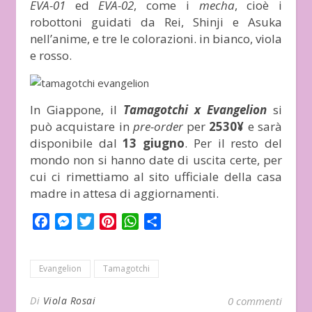
EVA-01
ed
EVA-02
, come i
mecha
, cioè i
robottoni guidati da Rei, Shinji e Asuka
nell’anime, e tre le colorazioni. in bianco, viola
e rosso.
In Giappone, il
Tamagotchi x Evangelion
si
può acquistare in
pre-order
per
2530¥
e sarà
disponibile dal
13 giugno
. Per il resto del
mondo non si hanno date di uscita certe, per
cui ci rimettiamo al sito ufficiale della casa
madre in attesa di aggiornamenti.
Facebook
Messenger
Twitter
Pinterest
WhatsApp
Condividi
Evangelion
Tamagotchi
Di
Viola Rosai
0 commenti