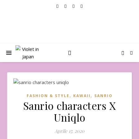
,
,
FASHION & STYLE
KAWAII
SANRIO
Sanrio characters X
Uniqlo
Aprile 17, 2020