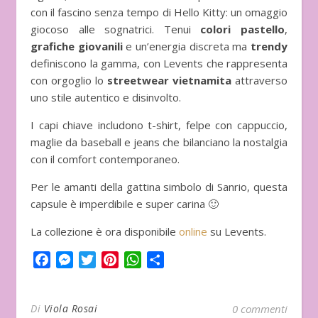
con il fascino senza tempo di Hello Kitty: un omaggio
giocoso alle sognatrici. Tenui
colori pastello
,
grafiche giovanili
e un’energia discreta ma
trendy
definiscono la gamma, con Levents che rappresenta
con orgoglio lo
streetwear vietnamita
attraverso
uno stile autentico e disinvolto.
I capi chiave includono t-shirt, felpe con cappuccio,
maglie da baseball e jeans che bilanciano la nostalgia
con il comfort contemporaneo.
Per le amanti della gattina simbolo di Sanrio, questa
capsule è imperdibile e super carina 🙂
La collezione è ora disponibile
online
su Levents.
Facebook
Messenger
Twitter
Pinterest
WhatsApp
Condividi
Di
Viola Rosai
0 commenti