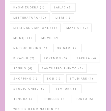
KYOMIZUDERA
(1)
LAILAC
(2)
LETTERATURA
(12)
LIBRI
(1)
LIBRI DAL GIAPPONE
(11)
MAKE-UP
(2)
MOMIJI
(1)
MOVIE
(2)
NATSUO KIRINO
(1)
ORIGAMI
(2)
PIKACHU
(2)
POKEMON
(5)
SAKURA
(4)
SANRIO
(6)
SANTUARIO SHINTO
(2)
SHOPPING
(1)
SOJI
(1)
STUDIARE
(1)
STUDIO GHIBLI
(2)
TEMPURA
(1)
TENOHA
(3)
THRILLER
(2)
TOKYO
(5)
WINTER ILLUMINATION
(1)