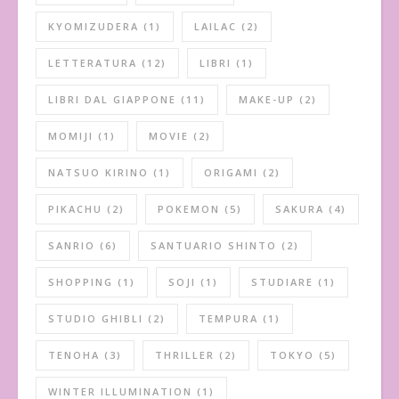
KYOMIZUDERA
(1)
LAILAC
(2)
LETTERATURA
(12)
LIBRI
(1)
LIBRI DAL GIAPPONE
(11)
MAKE-UP
(2)
MOMIJI
(1)
MOVIE
(2)
NATSUO KIRINO
(1)
ORIGAMI
(2)
PIKACHU
(2)
POKEMON
(5)
SAKURA
(4)
SANRIO
(6)
SANTUARIO SHINTO
(2)
SHOPPING
(1)
SOJI
(1)
STUDIARE
(1)
STUDIO GHIBLI
(2)
TEMPURA
(1)
TENOHA
(3)
THRILLER
(2)
TOKYO
(5)
WINTER ILLUMINATION
(1)