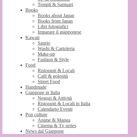
Templi & Santuari
Books
Books about Japan
Books from Japan
Libri fotografici
Imparare il giapponese
Kawaii
Sanrio
Washi & Cartoleria
Make-up
Fashion & Style
Food
Ristoranti & Locali
Café & golosità
Street Food
Handmade
Giappone in Italia
Negozi & Attività
Ristoranti & Locali in Italia
Calendario Eventi
Pop culture
Anime & Manga
Cinema & Tv series
News dal Giappone