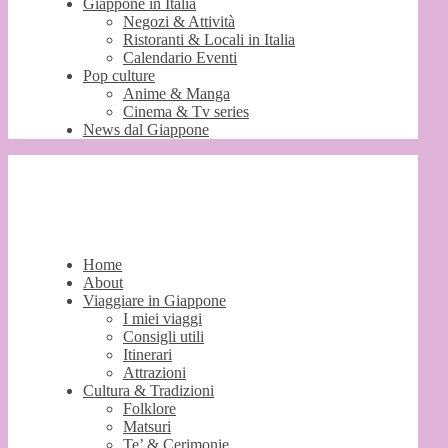
Giappone in Italia
Negozi & Attività
Ristoranti & Locali in Italia
Calendario Eventi
Pop culture
Anime & Manga
Cinema & Tv series
News dal Giappone
Home
About
Viaggiare in Giappone
I miei viaggi
Consigli utili
Itinerari
Attrazioni
Cultura & Tradizioni
Folklore
Matsuri
Te’ & Cerimonie