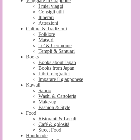
Viaggiare in Giappone
I miei viaggi
Consigli utili
Itinerari
Attrazioni
Cultura & Tradizioni
Folklore
Matsuri
Te’ & Cerimonie
Templi & Santuari
Books
Books about Japan
Books from Japan
Libri fotografici
Imparare il giapponese
Kawaii
Sanrio
Washi & Cartoleria
Make-up
Fashion & Style
Food
Ristoranti & Locali
Café & golosità
Street Food
Handmade