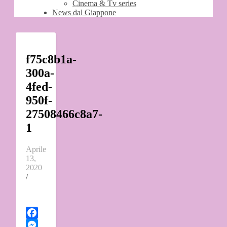
Cinema & Tv series
News dal Giappone
f75c8b1a-
300a-
4fed-
950f-
27508466c8a7-
1
Aprile
13,
2020
/
Facebook