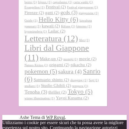
bento
(1)
bijoux
(1)
capodanno
(1)
carta washi
(1)
Festival
(2)
Evangelion
(1)
Festival giapponese
(1)
gcds
(3)
Firenze
(2)
gatti
(2)
giapponese
(1)
Hello Kitty
(6)
Guide
(1)
kawabata
kawaii
(2)
yasunari
(1)
Kifune
(1)
kimono
(1)
Lailac
(2)
kyomizudera
(1)
Letteratura
(12)
libri
(1)
Libri dal Giappone
(11)
Make-up
(2)
movie
(2)
momiji
(1)
origami
(2)
pikachu
(2)
Natsuo Kirino
(1)
Sanrio
pokemon
(5)
sakura
(4)
(6)
Santuario shinto
(2)
shopping
(1)
Soji
(1)
Studio Ghibli
(2)
studiare
(1)
tempura
(1)
Tokyo
(5)
Tenoha
(3)
thriller
(2)
Yayoi Kusama
(2)
winter illumination
(1)
Ashe Tema di
WP Royal
.
Utilizziamo i cookie per essere sicuri che tu possa avere la migliore
esperienza sul nostro sito. Continuando la navigazione autorizzi