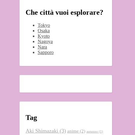
Che città vuoi esplorare?
Tokyo
Osaka
Kyoto
Nagoya
Nara
Sapporo
Tag
Aki Shimazaki
(3)
anime
(2)
autunno
(1)