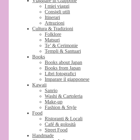
Viaggiare in Giappone
I miei viaggi
Consigli utili
Itinerari
Attrazioni
Cultura & Tradizioni
Folklore
Matsuri
Te’ & Cerimonie
Templi & Santuari
Books
Books about Japan
Books from Japan
Libri fotografici
Imparare il giapponese
Kawaii
Sanrio
Washi & Cartoleria
Make-up
Fashion & Style
Food
Ristoranti & Locali
Café & golosità
Street Food
Handmade