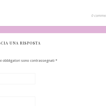
0 comme
SCIA UNA RISPOSTA
pi obbligatori sono contrassegnati
*
mbre
In uscita a Febbraio 2026
Uscito a Febbra
i Matsumoto