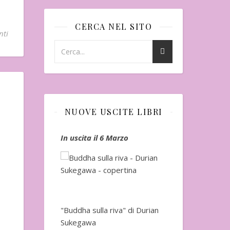
CERCA NEL SITO
nti
NUOVE USCITE LIBRI
io
In uscita il 6 Marzo
In uscita a Fe
"Buddha sulla riva" di Durian
Sukegawa