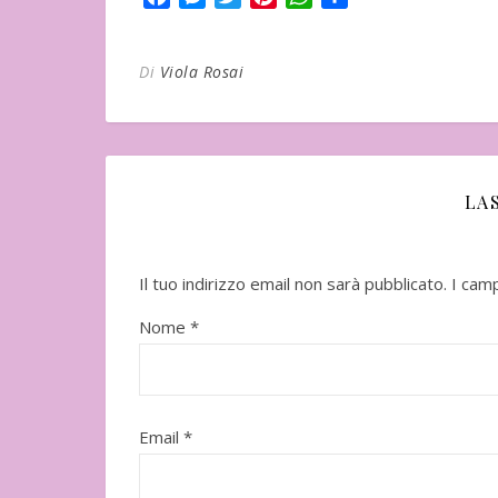
Di
Viola Rosai
LA
Il tuo indirizzo email non sarà pubblicato.
I cam
In uscita a Febbraio 2026
Uscito l'11 Nove
Nome
*
Email
*
"Vangelo nero" d
Seicho