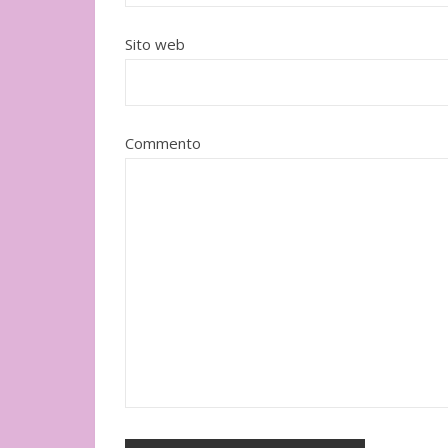
Adelphi
Sito web
Commento
"Il cuore grande di un cane" di
Ito Hiromi
Mondadori