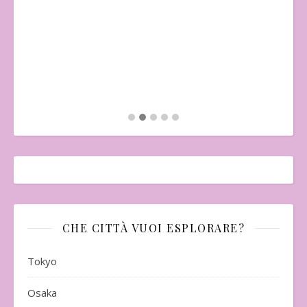
"Il
Mo
CHE CITTÀ VUOI ESPLORARE?
Tokyo
Osaka