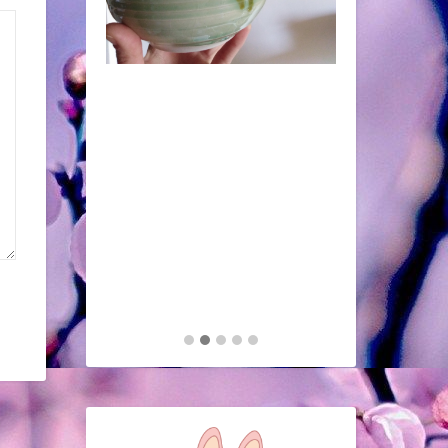
"Il cuore grande di un cane" di
Ito Hiromi
Mondadori