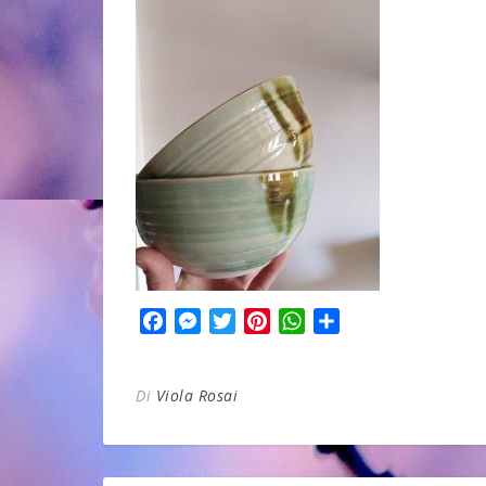
Facebook
Messenger
Twitter
Pinterest
WhatsApp
Condividi
Di
Viola Rosai