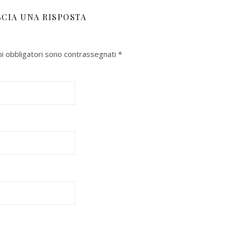
SCIA UNA RISPOSTA
pi obbligatori sono contrassegnati
*
aio 2026
Uscito a Febbraio
In uscita il 6 Ma
"Buddha sulla riv
Sukegawa
Einaudi