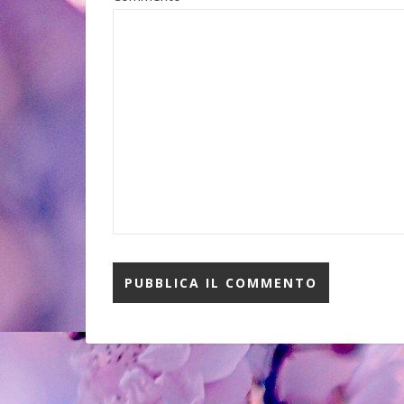
"Una zuppa calda 
sulle gambe" di Y
Rizzoli
un cane" di