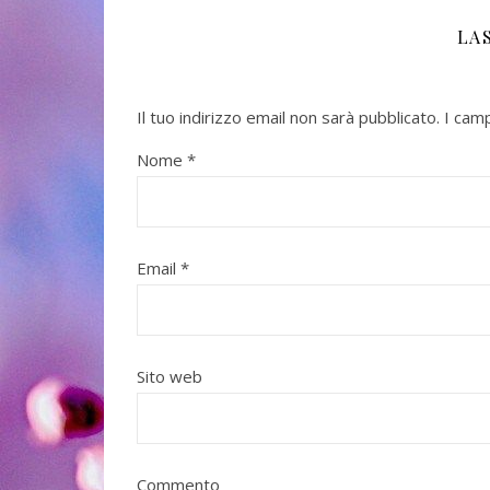
LA
Il tuo indirizzo email non sarà pubblicato.
I cam
Nome
*
o 2026
Uscito l'11 Novembre
In uscita a Febbr
Email
*
Sito web
"Vangelo nero" di Matsumoto
Seicho
Adelphi
Commento