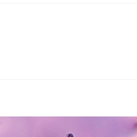
e un gatto
oko Mure
"La donna muore" di Matsuda
Aoko
Edizioni e/o