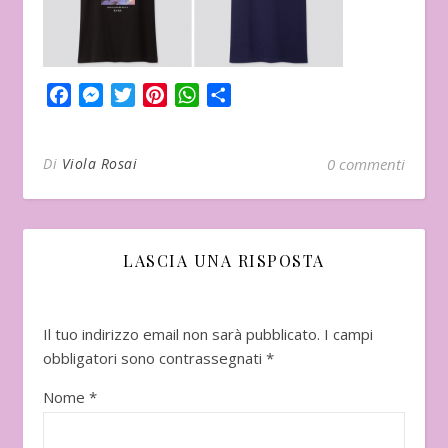
Facebook
Messenger
Twitter
Pinterest
WhatsApp
Condividi
Di
Viola Rosai
0 commenti
LASCIA UNA RISPOSTA
Il tuo indirizzo email non sarà pubblicato.
I campi
obbligatori sono contrassegnati
*
Nome
*