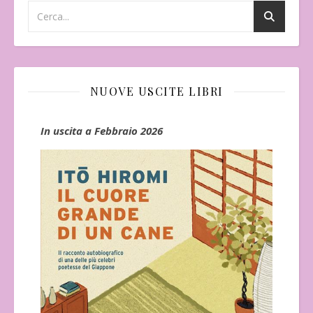
NUOVE USCITE LIBRI
In uscita a Febbraio 2026
Us
"V
Ade