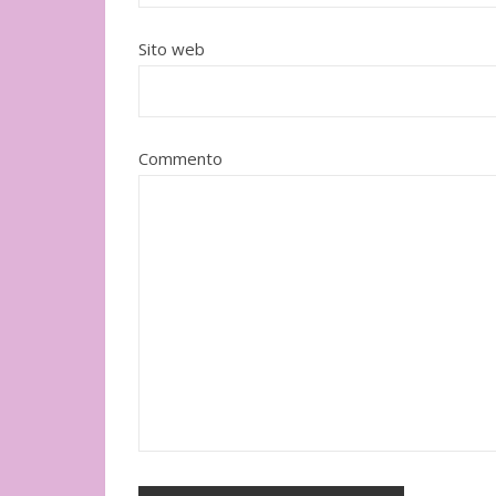
Adelphi
Sito web
Commento
"Il cuore grande di un cane" di
Ito Hiromi
Mondadori