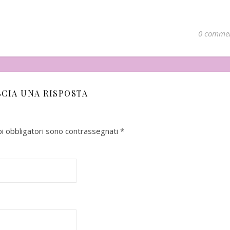
0 comme
SCIA UNA RISPOSTA
pi obbligatori sono contrassegnati
*
mbre
In uscita a Febbraio 2026
Uscito a Febbra
i Matsumoto