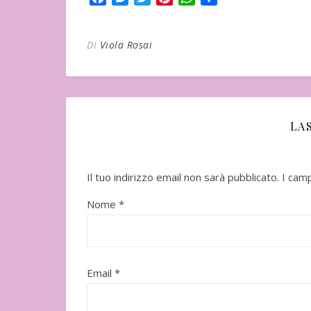
Di
Viola Rosai
LA
Il tuo indirizzo email non sarà pubblicato.
I cam
In uscita a Febbraio 2026
Uscito l'11 Nove
Nome
*
Email
*
"Vangelo nero" d
Seicho