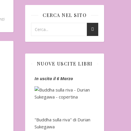
CERCA NEL SITO
nti
NUOVE USCITE LIBRI
io
In uscita il 6 Marzo
In uscita a Fe
"Buddha sulla riva" di Durian
Sukegawa