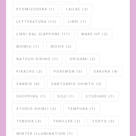
KYOMIZUDERA
(1)
LAILAC
(2)
LETTERATURA
(12)
LIBRI
(1)
LIBRI DAL GIAPPONE
(11)
MAKE-UP
(2)
MOMIJI
(1)
MOVIE
(2)
NATSUO KIRINO
(1)
ORIGAMI
(2)
PIKACHU
(2)
POKEMON
(5)
SAKURA
(4)
SANRIO
(6)
SANTUARIO SHINTO
(2)
SHOPPING
(1)
SOJI
(1)
STUDIARE
(1)
STUDIO GHIBLI
(2)
TEMPURA
(1)
TENOHA
(3)
THRILLER
(2)
TOKYO
(5)
WINTER ILLUMINATION
(1)