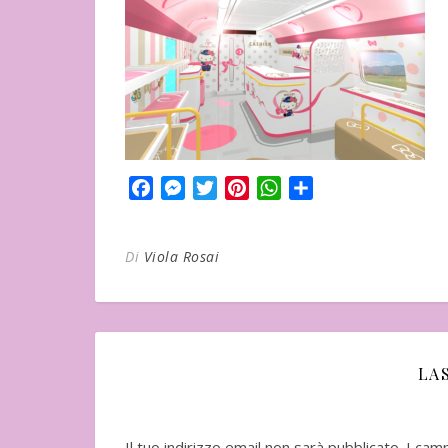
Facebook
Messenger
Twitter
Pinterest
WhatsApp
Condividi
Di
Viola Rosai
In uscita a Febbraio 2026
Uscito l'11 Nove
LA
"Vangelo nero" d
Seicho
Il tuo indirizzo email non sarà pubblicato.
I cam