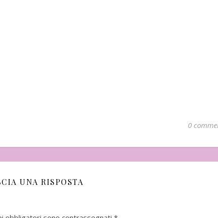
0 comme
mbre
In uscita a Febbraio 2026
Uscito a Febbra
SCIA UNA RISPOSTA
i Matsumoto
pi obbligatori sono contrassegnati
*