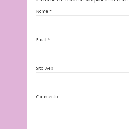
Adelphi
Nome
*
Email
*
Sito web
"Il cuore grande di un cane" di
Ito Hiromi
Mondadori
Commento