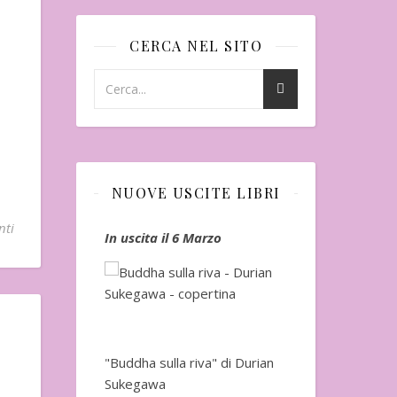
CERCA NEL SITO
NUOVE USCITE LIBRI
nti
io
In uscita il 6 Marzo
In uscita a Fe
"Buddha sulla riva" di Durian
Sukegawa