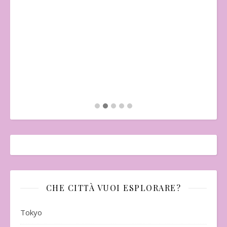
"Il
Mo
CHE CITTÀ VUOI ESPLORARE?
Tokyo