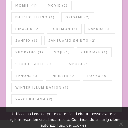
MOMIJI
(1)
MOVIE
(2)
NATSUO KIRINO
(1)
ORIGAMI
(2)
PIKACHU
(2)
POKEMON
(5)
SAKURA
(4)
SANRIO
(6)
SANTUARIO SHINTO
(2)
SHOPPING
(1)
SOJI
(1)
STUDIARE
(1)
STUDIO GHIBLI
(2)
TEMPURA
(1)
TENOHA
(3)
THRILLER
(2)
TOKYO
(5)
WINTER ILLUMINATION
(1)
YAYOI KUSAMA
(2)
Utilizziamo i cookie per essere sicuri che tu possa avere la
migliore esperienza sul nostro sito. Continuando la navigazione
autorizzi l'uso dei cookies.