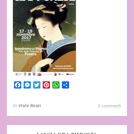
Facebook
Messenger
Twitter
Pinterest
WhatsApp
Condividi
Di
Viola Rosai
0 commenti