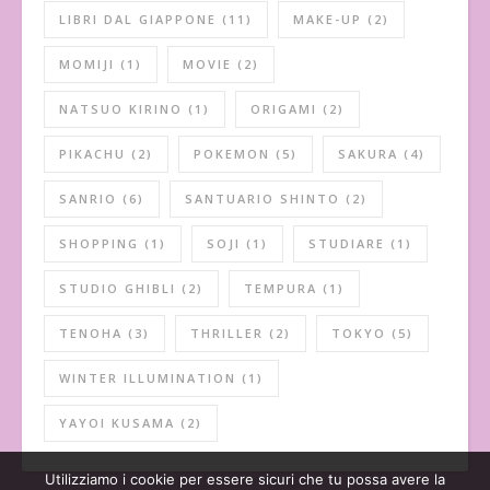
LIBRI DAL GIAPPONE
(11)
MAKE-UP
(2)
MOMIJI
(1)
MOVIE
(2)
NATSUO KIRINO
(1)
ORIGAMI
(2)
PIKACHU
(2)
POKEMON
(5)
SAKURA
(4)
SANRIO
(6)
SANTUARIO SHINTO
(2)
SHOPPING
(1)
SOJI
(1)
STUDIARE
(1)
STUDIO GHIBLI
(2)
TEMPURA
(1)
TENOHA
(3)
THRILLER
(2)
TOKYO
(5)
WINTER ILLUMINATION
(1)
YAYOI KUSAMA
(2)
Utilizziamo i cookie per essere sicuri che tu possa avere la