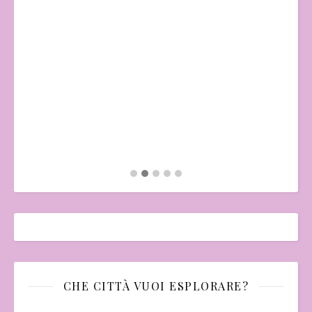
"Il
Mo
CHE CITTÀ VUOI ESPLORARE?