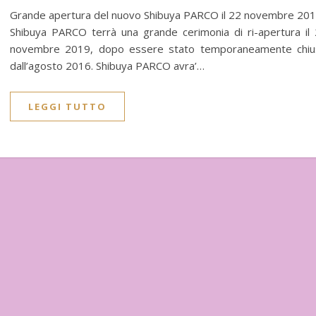
Grande apertura del nuovo Shibuya PARCO il 22 novembre 201
Shibuya PARCO terrà una grande cerimonia di ri-apertura il
novembre 2019, dopo essere stato temporaneamente chiu
dall’agosto 2016. Shibuya PARCO avra’…
LEGGI TUTTO
mbre
In uscita a Febbraio 2026
Uscito a Febbra
i Matsumoto