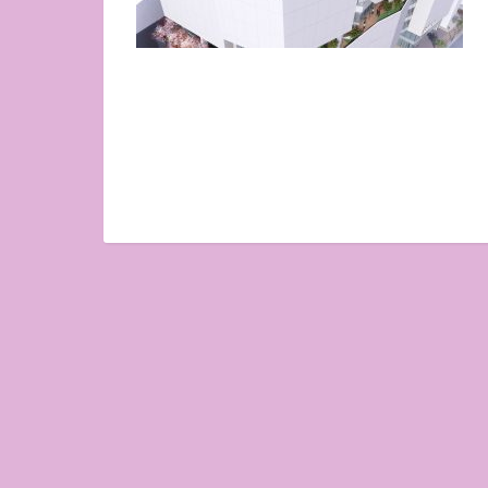
In uscita a Febbraio 2026
Uscito l'11 Nove
"Vangelo nero" d
Seicho