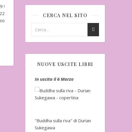
9 !
 22
CERCA NEL SITO
so
NUOVE USCITE LIBRI
io
In uscita il 6 Marzo
In uscita a Fe
"Buddha sulla riva" di Durian
Sukegawa