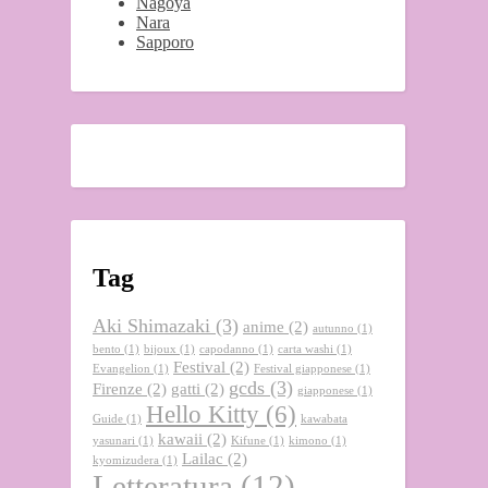
Nagoya
Nara
Sapporo
Tag
Aki Shimazaki
(3)
anime
(2)
autunno
(1)
bento
(1)
bijoux
(1)
capodanno
(1)
carta washi
(1)
Festival
(2)
Evangelion
(1)
Festival giapponese
(1)
gcds
(3)
Firenze
(2)
gatti
(2)
giapponese
(1)
Hello Kitty
(6)
Guide
(1)
kawabata
kawaii
(2)
yasunari
(1)
Kifune
(1)
kimono
(1)
Lailac
(2)
kyomizudera
(1)
Letteratura
(12)