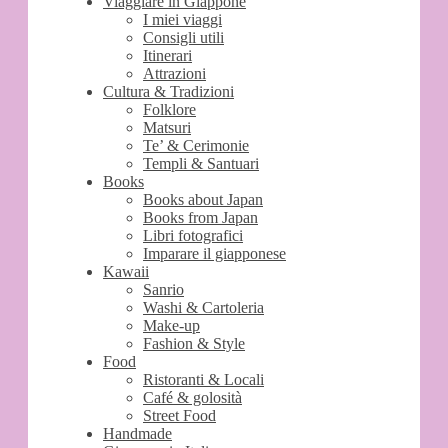
Viaggiare in Giappone
I miei viaggi
Consigli utili
Itinerari
Attrazioni
Cultura & Tradizioni
Folklore
Matsuri
Te’ & Cerimonie
Templi & Santuari
Books
Books about Japan
Books from Japan
Libri fotografici
Imparare il giapponese
Kawaii
Sanrio
Washi & Cartoleria
Make-up
Fashion & Style
Food
Ristoranti & Locali
Café & golosità
Street Food
Handmade