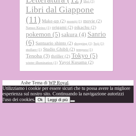
libri
(1)
Libri dal Giappone
(11)
Make-up
(2)
movie
(2)
momiji
(1)
origami
(2)
pikachu
(2)
Natsuo Kirino
(1)
Sanrio
pokemon
(5)
sakura
(4)
(6)
Santuario shinto
(2)
shopping
(1)
Soji
(1)
Studio Ghibli
(2)
studiare
(1)
tempura
(1)
Tokyo
(5)
Tenoha
(3)
thriller
(2)
Yayoi Kusama
(2)
winter illumination
(1)
Ashe Tema di
WP Royal
.
Utilizziamo i cookie per essere sicuri che tu possa avere la migliore
esperienza sul nostro sito. Continuando la navigazione autorizzi
l'uso dei cookies.
Ok
Leggi di più