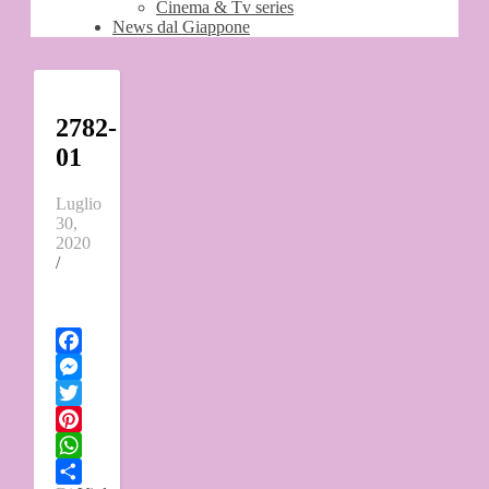
Cinema & Tv series
News dal Giappone
2782-
01
Luglio
30,
2020
/
Facebook
Messenger
Twitter
Pinterest
WhatsApp