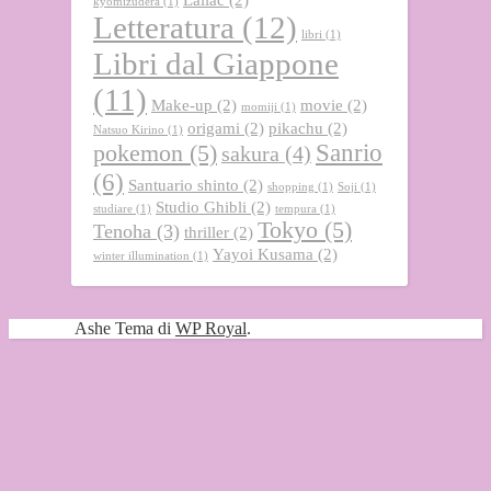
kyomizudera
(1)
Letteratura
(12)
libri
(1)
Libri dal Giappone
(11)
Make-up
(2)
movie
(2)
momiji
(1)
origami
(2)
pikachu
(2)
Natsuo Kirino
(1)
Sanrio
pokemon
(5)
sakura
(4)
(6)
Santuario shinto
(2)
shopping
(1)
Soji
(1)
Studio Ghibli
(2)
studiare
(1)
tempura
(1)
Tokyo
(5)
Tenoha
(3)
thriller
(2)
Yayoi Kusama
(2)
winter illumination
(1)
Ashe Tema di
WP Royal
.