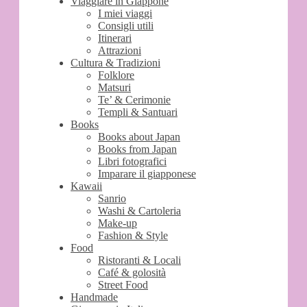
Viaggiare in Giappone
I miei viaggi
Consigli utili
Itinerari
Attrazioni
Cultura & Tradizioni
Folklore
Matsuri
Te’ & Cerimonie
Templi & Santuari
Books
Books about Japan
Books from Japan
Libri fotografici
Imparare il giapponese
Kawaii
Sanrio
Washi & Cartoleria
Make-up
Fashion & Style
Food
Ristoranti & Locali
Café & golosità
Street Food
Handmade