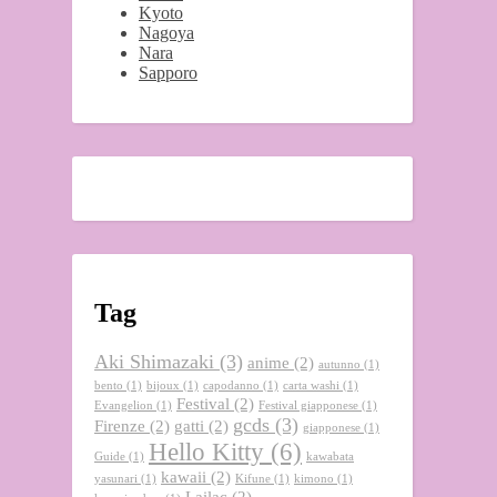
Kyoto
Nagoya
Nara
Sapporo
Tag
Aki Shimazaki
(3)
anime
(2)
autunno
(1)
bento
(1)
bijoux
(1)
capodanno
(1)
carta washi
(1)
Festival
(2)
Evangelion
(1)
Festival giapponese
(1)
gcds
(3)
Firenze
(2)
gatti
(2)
giapponese
(1)
Hello Kitty
(6)
Guide
(1)
kawabata
kawaii
(2)
yasunari
(1)
Kifune
(1)
kimono
(1)
Lailac
(2)