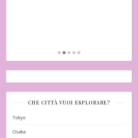
"Il
Mo
CHE CITTÀ VUOI ESPLORARE?
Tokyo
Osaka