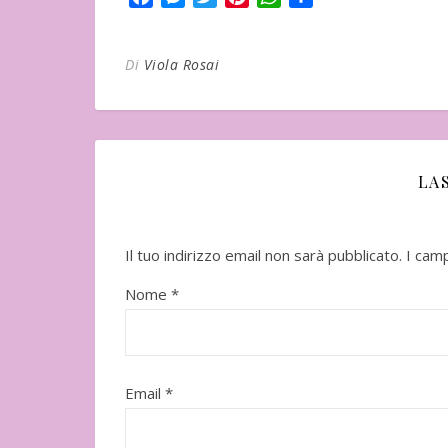
Di
Viola Rosai
LA
Il tuo indirizzo email non sarà pubblicato.
I cam
o 2026
Uscito l'11 Novembre
In uscita a Febbr
Nome
*
Email
*
"Vangelo nero" di Matsumoto
Seicho