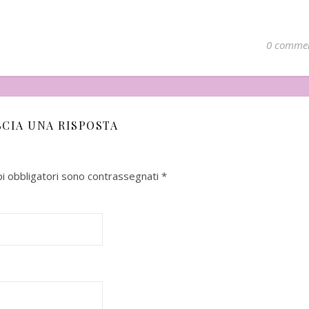
0 comme
SCIA UNA RISPOSTA
pi obbligatori sono contrassegnati
*
aio 2026
Uscito a Febbraio
In uscita il 6 Ma
"Buddha sulla riv
Sukegawa