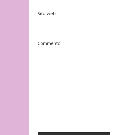
Adelphi
Sito web
Commento
"Una zuppa calda 
sulle gambe" di Y
Rizzoli
un cane" di