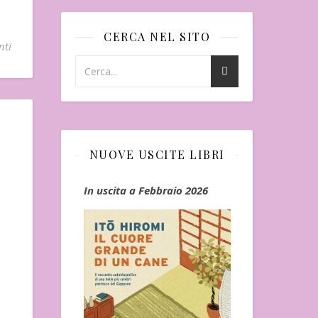
CERCA NEL SITO
nti
NUOVE USCITE LIBRI
rzo
In uscita a Febbraio 2026
Uscito l'11 N
a" di Durian
"Vangelo nero
Seicho