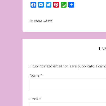
Facebook
Messenger
Twitter
Pinterest
WhatsApp
Condividi
Di
Viola Rosai
LA
In uscita a Febbraio 2026
Uscito l'11 Nove
Il tuo indirizzo email non sarà pubblicato.
I cam
Nome
*
"Vangelo nero" d
Email
*
Seicho