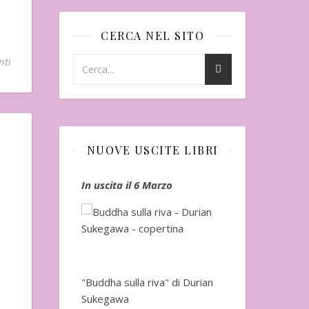
CERCA NEL SITO
nti
NUOVE USCITE LIBRI
io
In uscita il 6 Marzo
In uscita a Fe
"Buddha sulla riva" di Durian
Sukegawa