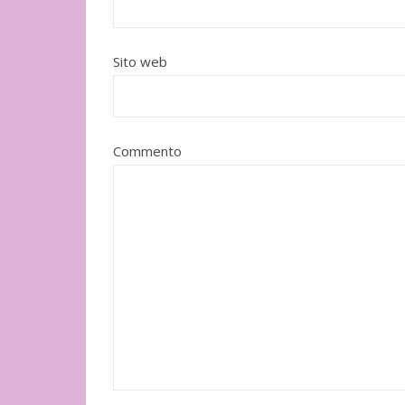
Adelphi
Sito web
Commento
"Il cuore grande di un cane" di
Ito Hiromi
Mondadori