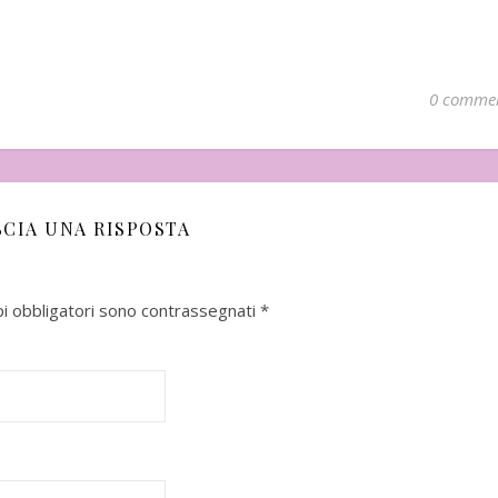
0 comme
SCIA UNA RISPOSTA
mbre
In uscita a Febbraio 2026
Uscito a Febbra
pi obbligatori sono contrassegnati
*
i Matsumoto