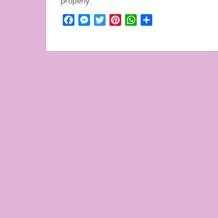
properly.
Facebook
Messenger
Twitter
Pinterest
WhatsApp
Condividi
In uscita a Febbraio 2026
Uscito l'11 Nove
"Vangelo nero" d
Seicho