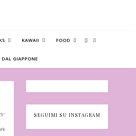
KS
KAWAII
FOOD
 DAL GIAPPONE
5″
SEGUIMI SU INSTAGRAM
ork