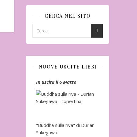
CERCA NEL SITO
NUOVE USCITE LIBRI
io
In uscita il 6 Marzo
In uscita a Fe
"Buddha sulla riva" di Durian
Sukegawa