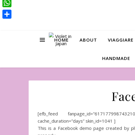
Pinterest
WhatsApp
Condividi
HOME
ABOUT
VIAGGIARE
HANDMADE
Fac
[efb_feed fanpage_id=”61717799874321
cache_duration=”days” skin_id=1041 ]
This is a Facebook demo page created by plu