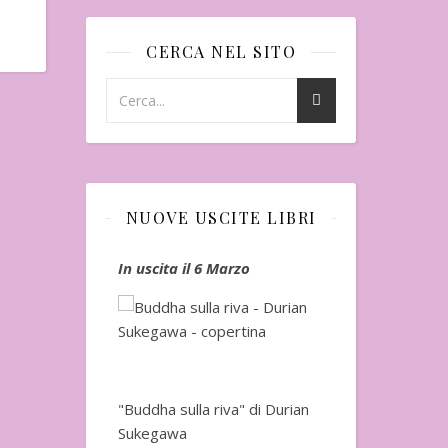
CERCA NEL SITO
NUOVE USCITE LIBRI
io
In uscita il 6 Marzo
In uscita a Fe
"Buddha sulla riva" di Durian
Sukegawa