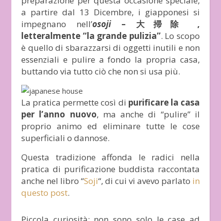
preparazione per questa occasione speciale,
a partire dal 13 Dicembre, i giapponesi si
impegnano nell’
osoji
– 大掃除 ,
letteralmente “la grande pulizia”
. Lo scopo
è quello di sbarazzarsi di oggetti inutili e non
essenziali e pulire a fondo la propria casa,
buttando via tutto ciò che non si usa più.
La pratica permette così di
purificare la casa
per l’anno nuovo
, ma anche di “pulire” il
proprio animo ed eliminare tutte le cose
superficiali o dannose.
Questa tradizione affonda le radici nella
pratica di purificazione buddista raccontata
anche nel libro “
Soji
“, di cui vi avevo parlato
in
questo post
.
Piccola curiosità: non sono solo le case ad