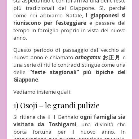
sta aspettando e con lui arriva una delle feste
più tradizionali del Giappone. Sì, perché
come noi abbiamo Natale,
i giapponesi si
riuniscono per festeggiare
e passare del
tempo in famiglia proprio in vista del nuovo
anno.
Questo periodo di passaggio dal vecchio al
nuovo anno è chiamato
oshogatsu
お正月
e
una serie di riti lo contraddistingue come una
delle
“feste stagionali” più tipiche del
Giappone
.
Vediamo insieme quali:
1) Osoji – le grandi pulizie
Si ritiene che il 1 Gennaio
ogni famiglia sia
visitata da Toshigami
, una divinità che
porta fortuna per il nuovo anno. In